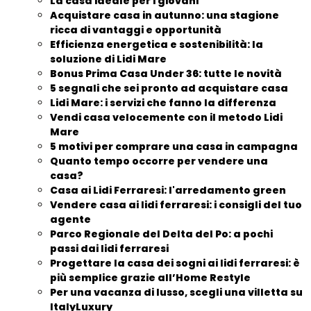
La casa ideale per i giovani
Acquistare casa in autunno: una stagione
ricca di vantaggi e opportunità
Efficienza energetica e sostenibilità: la
soluzione di Lidi Mare
Bonus Prima Casa Under 36: tutte le novità
5 segnali che sei pronto ad acquistare casa
Lidi Mare: i servizi che fanno la differenza
Vendi casa velocemente con il metodo Lidi
Mare
5 motivi per comprare una casa in campagna
Quanto tempo occorre per vendere una
casa?
Casa ai Lidi Ferraresi: l'arredamento green
Vendere casa ai lidi ferraresi: i consigli del tuo
agente
Parco Regionale del Delta del Po: a pochi
passi dai lidi ferraresi
Progettare la casa dei sogni ai lidi ferraresi: è
più semplice grazie all’Home Restyle
Per una vacanza di lusso, scegli una villetta su
ItalyLuxury