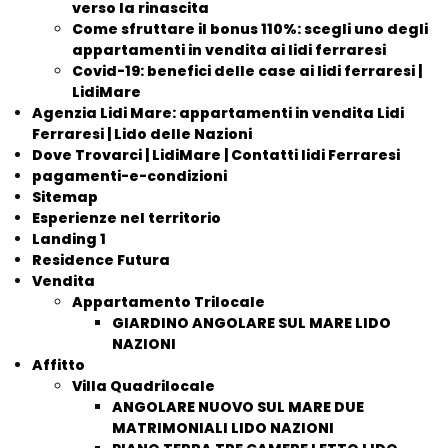
verso la rinascita
Come sfruttare il bonus 110%: scegli uno degli
appartamenti in vendita ai lidi ferraresi
Covid-19: benefici delle case ai lidi ferraresi |
LidiMare
Agenzia Lidi Mare: appartamenti in vendita Lidi
Ferraresi | Lido delle Nazioni
Dove Trovarci | LidiMare | Contatti lidi Ferraresi
pagamenti-e-condizioni
Sitemap
Esperienze nel territorio
Landing 1
Residence Futura
Vendita
Appartamento Trilocale
GIARDINO ANGOLARE SUL MARE LIDO
NAZIONI
Affitto
Villa Quadrilocale
ANGOLARE NUOVO SUL MARE DUE
MATRIMONIALI LIDO NAZIONI