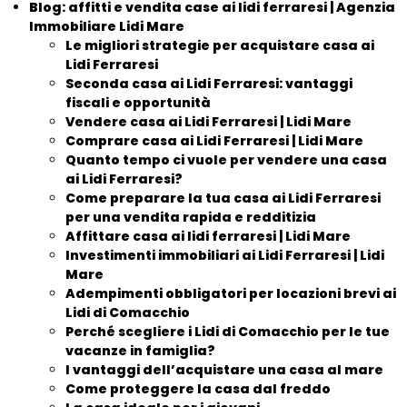
Blog: affitti e vendita case ai lidi ferraresi | Agenzia
Immobiliare Lidi Mare
Le migliori strategie per acquistare casa ai
Lidi Ferraresi
Seconda casa ai Lidi Ferraresi: vantaggi
fiscali e opportunità
Vendere casa ai Lidi Ferraresi | Lidi Mare
Comprare casa ai Lidi Ferraresi | Lidi Mare
Quanto tempo ci vuole per vendere una casa
ai Lidi Ferraresi?
Come preparare la tua casa ai Lidi Ferraresi
per una vendita rapida e redditizia
Affittare casa ai lidi ferraresi | Lidi Mare
Investimenti immobiliari ai Lidi Ferraresi | Lidi
Mare
Adempimenti obbligatori per locazioni brevi ai
Lidi di Comacchio
Perché scegliere i Lidi di Comacchio per le tue
vacanze in famiglia?
I vantaggi dell’acquistare una casa al mare
Come proteggere la casa dal freddo