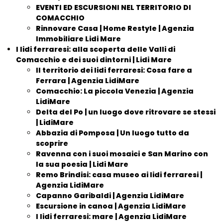
EVENTI ED ESCURSIONI NEL TERRITORIO DI
COMACCHIO
Rinnovare Casa | Home Restyle | Agenzia
Immobiliare Lidi Mare
I lidi ferraresi: alla scoperta delle Valli di
Comacchio e dei suoi dintorni | Lidi Mare
Il territorio dei lidi ferraresi: Cosa fare a
Ferrara | Agenzia LidiMare
Comacchio: La piccola Venezia | Agenzia
LidiMare
Delta del Po | un luogo dove ritrovare se stessi
| LidiMare
Abbazia di Pomposa | Un luogo tutto da
scoprire
Ravenna con i suoi mosaici e San Marino con
la sua poesia | Lidi Mare
Remo Brindisi: casa museo ai lidi ferraresi |
Agenzia LidiMare
Capanno Garibaldi | Agenzia LidiMare
Escursione in canoa | Agenzia LidiMare
I lidi ferraresi: mare | Agenzia LidiMare