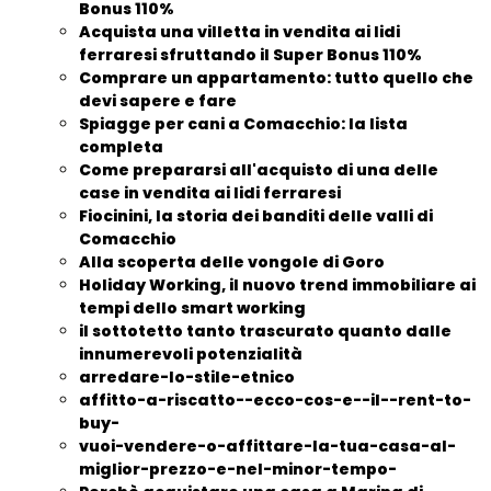
Bonus 110%
Acquista una villetta in vendita ai lidi
ferraresi sfruttando il Super Bonus 110%
Comprare un appartamento: tutto quello che
devi sapere e fare
Spiagge per cani a Comacchio: la lista
completa
Come prepararsi all'acquisto di una delle
case in vendita ai lidi ferraresi
Fiocinini, la storia dei banditi delle valli di
Comacchio
Alla scoperta delle vongole di Goro
Holiday Working, il nuovo trend immobiliare ai
tempi dello smart working
il sottotetto tanto trascurato quanto dalle
innumerevoli potenzialità
arredare-lo-stile-etnico
affitto-a-riscatto--ecco-cos-e--il--rent-to-
buy-
vuoi-vendere-o-affittare-la-tua-casa-al-
miglior-prezzo-e-nel-minor-tempo-