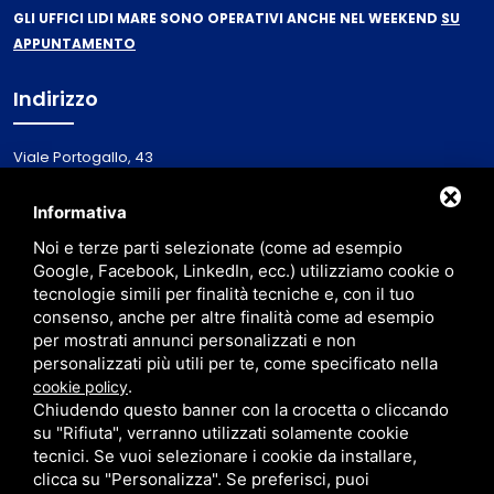
GLI UFFICI LIDI MARE SONO OPERATIVI ANCHE NEL WEEKEND
SU
APPUNTAMENTO
Indirizzo
Viale Portogallo, 43
44020 - Lido Nazioni
Italy
Informativa
Noi e terze parti selezionate (come ad esempio
Via Primieri, 1
Google, Facebook, LinkedIn, ecc.) utilizziamo cookie o
48123 - Ravenna (RA)
tecnologie simili per finalità tecniche e, con il tuo
consenso, anche per altre finalità come ad esempio
per mostrati annunci personalizzati e non
personalizzati più utili per te, come specificato nella
.
cookie policy
Chiudendo questo banner con la crocetta o cliccando
su "Rifiuta", verranno utilizzati solamente cookie
tecnici. Se vuoi selezionare i cookie da installare,
clicca su "Personalizza". Se preferisci, puoi
ISCRITTA AL REGISTRO IMPRESE DI FERRARA AL N. / C.F. / P. IVA 01838750386