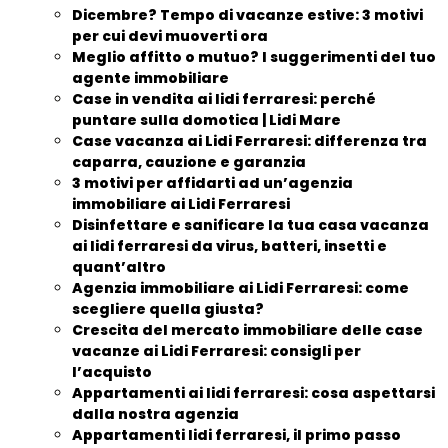
Dicembre? Tempo di vacanze estive: 3 motivi
per cui devi muoverti ora
Meglio affitto o mutuo? I suggerimenti del tuo
agente immobiliare
Case in vendita ai lidi ferraresi: perché
puntare sulla domotica | Lidi Mare
Case vacanza ai Lidi Ferraresi: differenza tra
caparra, cauzione e garanzia
3 motivi per affidarti ad un’agenzia
immobiliare ai Lidi Ferraresi
Disinfettare e sanificare la tua casa vacanza
ai lidi ferraresi da virus, batteri, insetti e
quant’altro
Agenzia immobiliare ai Lidi Ferraresi: come
scegliere quella giusta?
Crescita del mercato immobiliare delle case
vacanze ai Lidi Ferraresi: consigli per
l’acquisto
Appartamenti ai lidi ferraresi: cosa aspettarsi
dalla nostra agenzia
Appartamenti lidi ferraresi, il primo passo