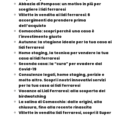
Abbazia di Pomposa: un motivo in più per
scegliere i lidi ferraresi
Villette in vendita ai lidi ferraresi: 6
accorgimenti da prendere prima
dell’acquisto
Comacchio: scopri perché una casa è
l'investimento giusto
Autunno: la stagione ideale per la tua casa ai
lidi ferraresi
Home staging, la tecnica per vendere la tua
casa ai lidi ferraresi
Seconda casa: la “cura” per evadere dal
Covid-19
Consulenze legali, home staging, perizie e
molto altro. Scopri i nostri innovativi servizi
per la tua casa ai lidi ferraresi
Vacanze ai Lidi Ferraresi: alla scoperta del
birdwatching
La salina di Comacchio: dalle origini, alla
chiusura, fino alla recente rinascita
Villette in vendita lidi ferraresi, scopri il Super