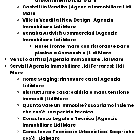
di Montefeltro | Lidi Mare
Castelli in Vendita | Agenzia Immobiliare Lidi
Mare
Ville in Vendita | New Design | Agenzia
Immobiliare Lidi Mare
Vendita Attività Commerciali | Agenzia
Immobiliare Lidi Mare
Hotel fronte mare con ristorante bar e
piscina a Comacchio | Lidi Mare
Vendi o affitta | Agenzia Immobiliare Lidi Mare
Servizi | Agenzia Immobiliare Lidi Ferraresi: Lidi
Mare
Home Staging: rinnovare casa | Agenzia
LidiMare
Ristrutturare casa: edilizia e manutenzione
immobili | LidiMare
Quanto vale un immobile? scopriamo insieme
che cos'è una perizia tecnica.
Consulenza Legale e Tecnica | Agenzia
Immobiliare Lidi Mare
Consulenza Tecnica in Urbanistica: Scopri che
cos'è | LidiMare