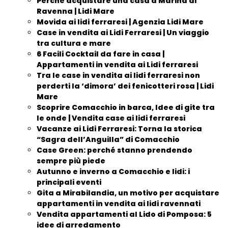
Perchè acquistare una casa a Marina di
Ravenna | Lidi Mare
Movida ai lidi ferraresi | Agenzia Lidi Mare
Case in vendita ai Lidi Ferraresi | Un viaggio
tra cultura e mare
6 Facili Cocktail da fare in casa |
Appartamenti in vendita ai Lidi ferraresi
Tra le case in vendita ai lidi ferraresi non
perderti la ‘dimora’ dei fenicotteri rosa | Lidi
Mare
Scoprire Comacchio in barca, Idee di gite tra
le onde | Vendita case ai lidi ferraresi
Vacanze ai Lidi Ferraresi: Torna la storica
“Sagra dell’Anguilla” di Comacchio
Case Green: perché stanno prendendo
sempre più piede
Autunno e inverno a Comacchio e lidi: i
principali eventi
Gita a Mirabilandia, un motivo per acquistare
appartamenti in vendita ai lidi ravennati
Vendita appartamenti al Lido di Pomposa: 5
idee di arredamento