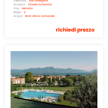
Elettricità
Già collegato
Accesso
Strada Asfaltata
Gas
Metano
Bagni
2
Acqua
Rete idrica comunale
richiedi prezzo