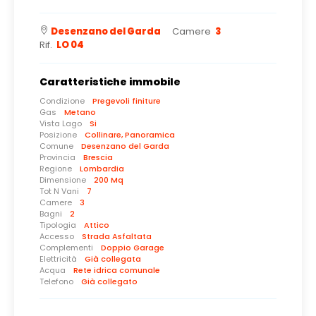
Desenzano del Garda
Camere
3
Rif.
LO 04
Caratteristiche immobile
Condizione
Pregevoli finiture
Gas
Metano
Vista Lago
Si
Posizione
Collinare, Panoramica
Comune
Desenzano del Garda
Provincia
Brescia
Regione
Lombardia
Dimensione
200 Mq
Tot N Vani
7
Camere
3
Bagni
2
Tipologia
Attico
Accesso
Strada Asfaltata
Complementi
Doppio Garage
Elettricità
Già collegata
Acqua
Rete idrica comunale
Telefono
Già collegato