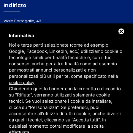
Indirizzo
Viale Portogallo, 43
44020 - Lido Nazioni
Italy
Informativa
Noi e terze parti selezionate (come ad esempio
Via Primieri, 1
Google, Facebook, LinkedIn, ecc.) utilizziamo cookie o
48123 - Ravenna (RA)
tecnologie simili per finalità tecniche e, con il tuo
consenso, anche per altre finalità come ad esempio
per mostrati annunci personalizzati e non
personalizzati più utili per te, come specificato nella
.
cookie policy
Chiudendo questo banner con la crocetta o cliccando
su "Rifiuta", verranno utilizzati solamente cookie
tecnici. Se vuoi selezionare i cookie da installare,
clicca su "Personalizza". Se preferisci, puoi
ISCRITTA AL REGISTRO IMPRESE DI FERRARA AL N. / C.F. / P. IVA 01838750386
acconsentire all'utilizzo di tutti i cookie, anche diversi
ISCRITTA ALL'EX RUOLO MEDIATORI DELLA CAMERA DI COMMERCIO DI FERRARA AL N.
2094 DEL 01/03/2011 / CIN: IT038006B4PBBQZIVL /
PRIVACY
/
SITEMAP
da quelli tecnici, cliccando su "Accetta tutti". In
qualsiasi momento potrai modificare la scelta
effettuata.