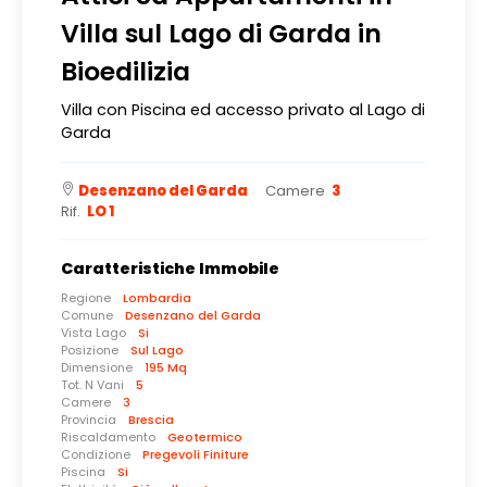
Villa sul Lago di Garda in
Bioedilizia
Villa con Piscina ed accesso privato al Lago di
Garda
Desenzano del Garda
Camere
3
Rif.
LO 1
Caratteristiche Immobile
Regione
Lombardia
Comune
Desenzano del Garda
Vista Lago
Si
Posizione
Sul Lago
Dimensione
195 Mq
Tot. N Vani
5
Camere
3
Provincia
Brescia
Riscaldamento
Geotermico
Condizione
Pregevoli Finiture
Piscina
Si