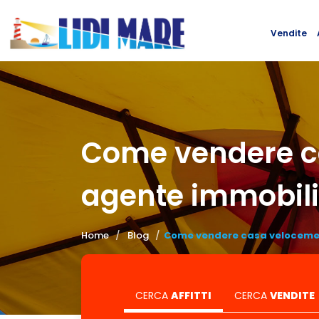
Vendite
Vendite
Come vendere ca
agente immobil
Home
Blog
Come vendere casa velocement
CERCA
AFFITTI
CERCA
VENDITE