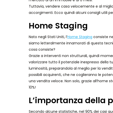
mercato di un immobile è di 6 mesi.
Tuttavia, vendere casa velocemente e al miglior
accorgimenti. Ecco quindi alcuni consigli utili
Home Staging
Nato negli Stati Uniti, l’
Home Staging
consiste nel
siamo letteralmente innamorati di questa tecni
cosa consiste?
Grazie a interventi non strutturali, quindi mom
valorizzare tutto il potenziale inespresso della t
luminosità, preparandola al meglio per la vendita.
possibili acquirenti, che ne coglieranno le pote
una vendita veloce. Non solo, grazie all’home st
10%!
L’importanza della p
Secondo alcune statistiche, nel 90% dei casi qu