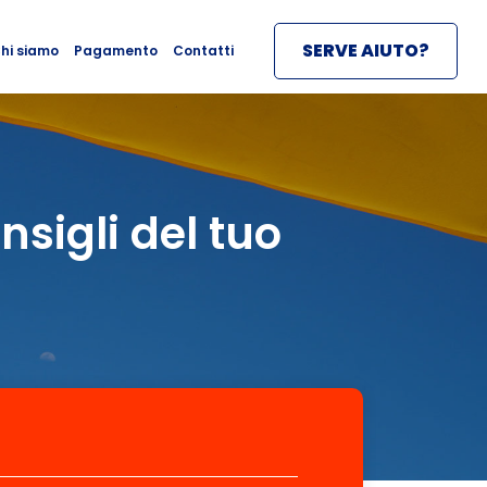
SERVE AIUTO?
SERVE AIUTO?
hi siamo
hi siamo
Pagamento
Pagamento
Contatti
Contatti
sigli del tuo