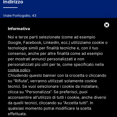
Indirizzo
Viale Portogallo, 43
44020 - Lido Nazioni
Italy
Informativa
Noi e terze parti selezionate (come ad esempio
Via Primieri, 1
Google, Facebook, LinkedIn, ecc.) utilizziamo cookie o
48123 - Ravenna (RA)
tecnologie simili per finalità tecniche e, con il tuo
consenso, anche per altre finalità come ad esempio
per mostrati annunci personalizzati e non
personalizzati più utili per te, come specificato nella
.
cookie policy
Chiudendo questo banner con la crocetta o cliccando
su "Rifiuta", verranno utilizzati solamente cookie
tecnici. Se vuoi selezionare i cookie da installare,
clicca su "Personalizza". Se preferisci, puoi
ISCRITTA AL REGISTRO IMPRESE DI FERRARA AL N. / C.F. / P. IVA 01838750386
acconsentire all'utilizzo di tutti i cookie, anche diversi
ISCRITTA ALL'EX RUOLO MEDIATORI DELLA CAMERA DI COMMERCIO DI FERRARA AL N.
2094 DEL 01/03/2011 / CIN: IT038006B4PBBQZIVL /
PRIVACY
/
SITEMAP
da quelli tecnici, cliccando su "Accetta tutti". In
qualsiasi momento potrai modificare la scelta
effettuata.